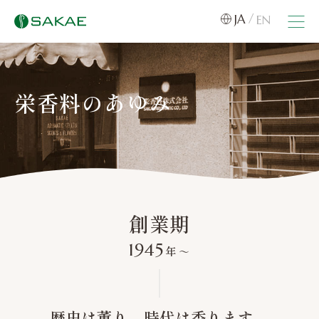
JA
EN
栄香料のあゆみ
創業期
1945
年
〜
歴史は薫り、時代は香ります。