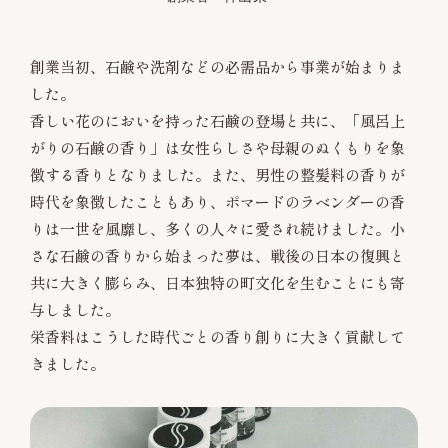
創業当初、石鹸や洗剤などの必需品から事業が始まりま
した。
香しい花のにおいを持った石鹸の登場と共に、「風呂上
がりの石鹸の香り」は女性らしさや母親のぬくもりを象
徴する香りとなりました。また、男性の整髪料の香りが
時代を象徴したこともあり、ポマードのラベンダーの香
りは一世を風靡し、多くの人々に愛され続けました。小
さな石鹸の香りから始まった夢は、戦後の日本の復興と
共に大きく膨らみ、日本独特の町文化を生むことにも寄
与しました。
栄香料はこうした時代ごとの香り創りに大きく貢献して
きました。