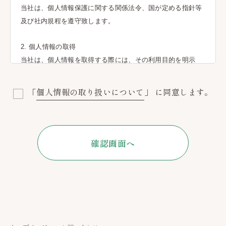
当社は、個人情報保護に関する関係法令、国が定める指針等
及び社内規程を遵守致します。
2. 個人情報の取得
当社は、個人情報を取得する際には、その利用目的を明示
し、お客様の同意の範囲内で、適正かつ公正な手段によって
取得いたします。
「個人情報の取り扱いについて」
に同意します。
3. 利用目的
当社は、お客様からご提供いただいた個人情報を、お客様と
のご契約上の責務を果たすため、およびお客様に有用な情報
確認画面へ
をご提供するために利用いたします。
4. 第三者提供
当社は、お客様の個人情報をあらかじめお客様の同意をいた
だいている場合および法令等で定められた場合、または当社
と機密保持契約を締結している業務委託先に利用目的の達成