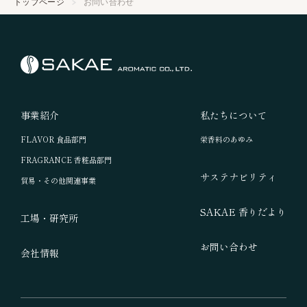
トップページ
お問い合わせ
に必要な範囲内で開示する場合を除き、第三者へ開示いたし
ません。
5. 管理体制
当社は、お客様の個人情報保護のため、情報管理責任者や個
人情報を取り扱う部門毎に部門別情報管理者を置き、個人情
報の適切な管理に努めます。 また、業務に従事する者に対し
事業紹介
私たちについて
て適切な教育を実施いたします。
FLAVOR 食品部門
栄香料のあゆみ
FRAGRANCE 香粧品部門
6. 安全管理措置
サステナビリティ
貿易・その他関連事業
当社は、お客様からご提供いただいた個人情報に対して、不
正アクセス・紛失・漏洩などを防止するためのセキュリティ
SAKAE 香りだより
工場・研究所
対策を実施いたします。
お問い合わせ
会社情報