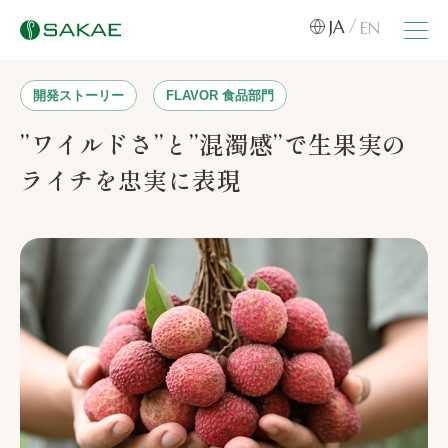
JA
EN
開発ストーリー
FLAVOR 食品部門
”ワイルドさ”と”混濁感”で生果実の
ライチを忠実に表現